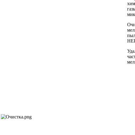
хим
газ
мик
Очи
мел
пыл
HE
Уда
час
мел