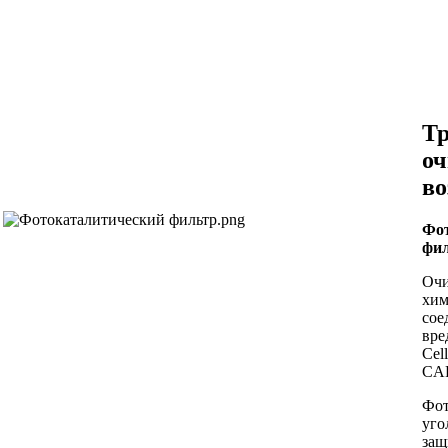
Тр
оч
во
Фот
фи
Очи
хим
сое
вре
Сell
CA
Фот
уго
защ