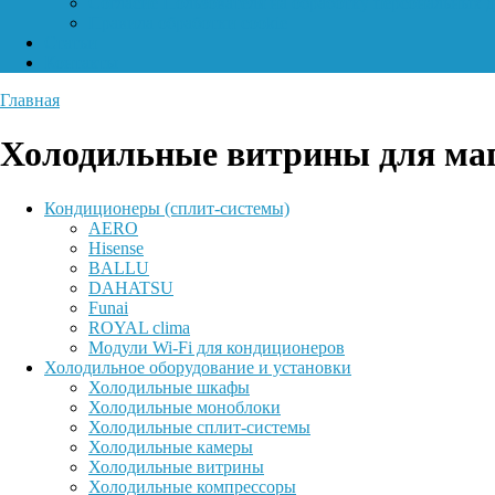
Согласие Пользователя на обработку персональных 
Правила обработки cookie
Статьи
Контакты
Главная
Холодильные витрины для ма
Кондиционеры (сплит-системы)
AERO
Hisense
BALLU
DAHATSU
Funai
ROYAL clima
Модули Wi-Fi для кондиционеров
Холодильное оборудование и установки
Холодильные шкафы
Холодильные моноблоки
Холодильные сплит-системы
Холодильные камеры
Холодильные витрины
Холодильные компрессоры