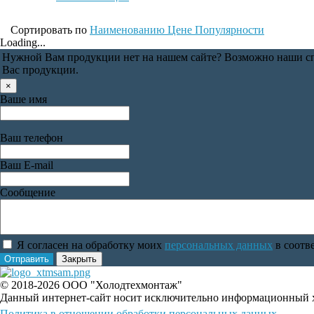
Сортировать по
Наименованию
Цене
Популярности
Loading...
Нужной Вам продукции нет на нашем сайте? Возможно наши спе
Вас продукции.
×
Ваше имя
Ваш телефон
Ваш E-mail
Сообщение
Я согласен на обработку моих
персональных данных
в соотв
Отправить
Закрыть
© 2018-2026 ООО "Холодтехмонтаж"
Данный интернет-сайт носит исключительно информационный ха
Политика в отношении обработки персональных данных