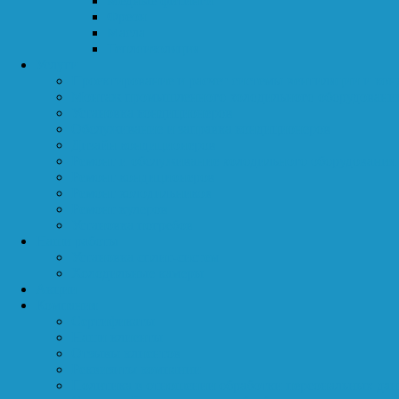
Медные фитинги
Фреон
Масла
Теплоизоляция
Услуги
Проектирование и расчет системы вентиляции и ко
Монтаж промышленного холодильного оборудовани
Установка кондиционеров
Обслуживание и заправка кондиционеров
Дизайн кондиционеров
Ремонт и обслуживание холодильного оборудования
Ремонт кондиционеров
Ремонт холодильников
Ремонт кулеров
Установка погребов
Наши работы
Установка сплит-систем
Холодильные камеры
Акции
Компания
Сертификаты
Наши клиенты
Отзывы клиентов
Реквизиты компании
Политика в отношении обработки персональных да