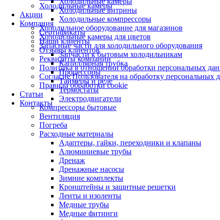
Холодильные камеры
Холодильные камеры
Холодильные витрины
Акции
Холодильные компрессоры
Компания
Холодильное оборудование для магазинов
Сертификаты
Холодильные камеры для цветов
Наши клиенты
Запасные части для холодильного оборудования
Отзывы клиентов
Запчасти к бытовым холодильникам
Реквизиты компании
Капиллярная трубка
Политика в отношении обработки персональных да
Процессоры
Согласие Пользователя на обработку персональных 
Таймеры и реле
Правила обработки cookie
Термостаты
Статьи
Электродвигатели
Контакты
Компрессоры бытовые
Вентиляция
Погреба
Расходные материалы
Адаптеры, гайки, переходники и клапаны
Алюминиевые трубы
Дренаж
Дренажные насосы
Зимние комплекты
Кронштейны и защитные решетки
Ленты и изоленты
Медные трубы
Медные фитинги