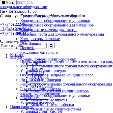
Меню
холодильное оборудование
Пн - Пт 9:00 до 18:00
Каталог
Самара, ул. Средне-Садовая, 63. xtm-sam@mail.ru
Кондиционеры (сплит-системы)
Холодильное оборудование и установки
+7 (846) 222-06-06
Холодильное оборудование для магазинов
+7 (846) 228-76-46
Холодильные камеры для цветов
+7 (846) 300-44-04
Запасные части для холодильного оборудования
Компрессоры бытовые
Заказать звонок
Вентиляция
Погреба
Расходные материалы
Каталог
Услуги
Кондиционеры (сплит-системы)
Проектирование и расчет системы вентиляции и ко
AERO
Монтаж промышленного холодильного оборудовани
Hisense
Установка кондиционеров
BALLU
Обслуживание и заправка кондиционеров
DAHATSU
Дизайн кондиционеров
Funai
Ремонт и обслуживание холодильного оборудования
ROYAL clima
Ремонт кондиционеров
Модули Wi-Fi для кондиционеров
Ремонт холодильников
Холодильное оборудование и установки
Ремонт кулеров
Холодильные шкафы
Установка погребов
Холодильные моноблоки
Наши работы
Холодильные сплит-системы
Установка сплит-систем