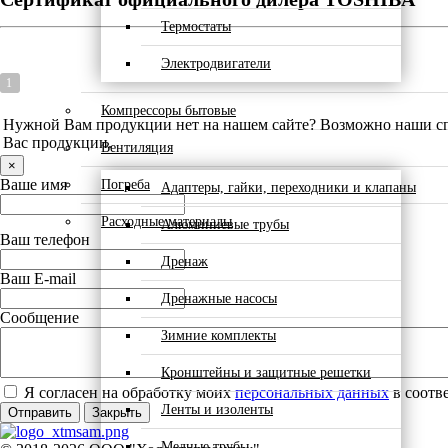
Термостаты
Электродвигатели
1
Компрессоры бытовые
Нужной Вам продукции нет на нашем сайте? Возможно наши спе
Вас продукции.
Вентиляция
×
Ваше имя
Погреба
Адаптеры, гайки, переходники и клапаны
Расходные материалы
Алюминиевые трубы
Ваш телефон
Дренаж
Ваш E-mail
Дренажные насосы
Сообщение
Зимние комплекты
Кронштейны и защитные решетки
Я согласен на обработку моих
персональных данных
в соотв
Ленты и изоленты
Отправить
Закрыть
Медные трубы