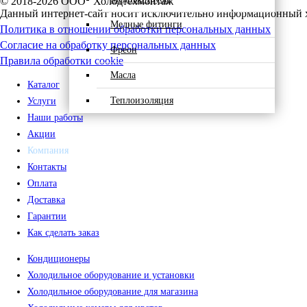
© 2018-2026 ООО "Холодтехмонтаж"
Данный интернет-сайт носит исключительно информационный ха
Медные фитинги
Политика в отношении обработки персональных данных
Согласие на обработку персональных данных
Фреон
Правила обработки cookie
Масла
Каталог
Теплоизоляция
Услуги
Наши работы
Акции
Компания
Контакты
Оплата
Доставка
Гарантии
Как сделать заказ
Кондиционеры
Холодильное оборудование и установки
Холодильное оборудование для магазина