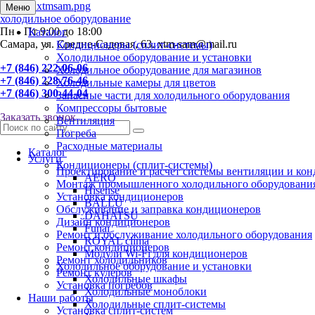
Меню
холодильное оборудование
Пн - Пт 9:00 до 18:00
Каталог
Самара, ул. Средне-Садовая, 63. xtm-sam@mail.ru
Кондиционеры (сплит-системы)
Холодильное оборудование и установки
+7 (846) 222-06-06
Холодильное оборудование для магазинов
+7 (846) 228-76-46
Холодильные камеры для цветов
+7 (846) 300-44-04
Запасные части для холодильного оборудования
Компрессоры бытовые
Заказать звонок
Вентиляция
Погреба
Расходные материалы
Каталог
Услуги
Кондиционеры (сплит-системы)
Проектирование и расчет системы вентиляции и ко
AERO
Монтаж промышленного холодильного оборудовани
Hisense
Установка кондиционеров
BALLU
Обслуживание и заправка кондиционеров
DAHATSU
Дизайн кондиционеров
Funai
Ремонт и обслуживание холодильного оборудования
ROYAL clima
Ремонт кондиционеров
Модули Wi-Fi для кондиционеров
Ремонт холодильников
Холодильное оборудование и установки
Ремонт кулеров
Холодильные шкафы
Установка погребов
Холодильные моноблоки
Наши работы
Холодильные сплит-системы
Установка сплит-систем