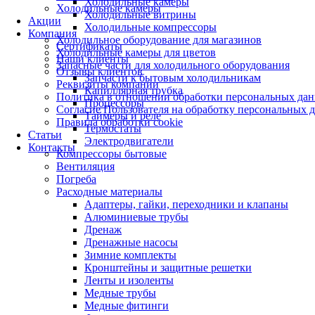
Холодильные камеры
Холодильные камеры
Холодильные витрины
Акции
Холодильные компрессоры
Компания
Холодильное оборудование для магазинов
Сертификаты
Холодильные камеры для цветов
Наши клиенты
Запасные части для холодильного оборудования
Отзывы клиентов
Запчасти к бытовым холодильникам
Реквизиты компании
Капиллярная трубка
Политика в отношении обработки персональных да
Процессоры
Согласие Пользователя на обработку персональных 
Таймеры и реле
Правила обработки cookie
Термостаты
Статьи
Электродвигатели
Контакты
Компрессоры бытовые
Вентиляция
Погреба
Расходные материалы
Адаптеры, гайки, переходники и клапаны
Алюминиевые трубы
Дренаж
Дренажные насосы
Зимние комплекты
Кронштейны и защитные решетки
Ленты и изоленты
Медные трубы
Медные фитинги