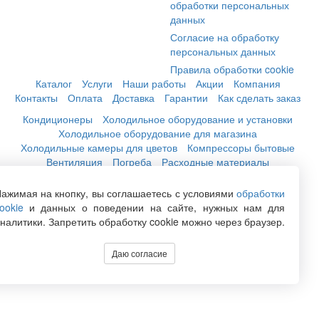
обработки персональных
данных
Согласие на обработку
персональных данных
Правила обработки cookie
Каталог
Услуги
Наши работы
Акции
Компания
Контакты
Оплата
Доставка
Гарантии
Как сделать заказ
Кондиционеры
Холодильное оборудование и установки
Холодильное оборудование для магазина
Холодильные камеры для цветов
Компрессоры бытовые
Вентиляция
Погреба
Расходные материалы
ажимая на кнопку, вы соглашаетесь с условиями
обработки
+7 (846) 222-06-06
ookie
и данных о поведении на сайте, нужных нам для
+7 (846) 228-76-46
налитики. Запретить обработку cookie можно через браузер.
+7 (846) 300-44-04
Даю согласие
Заказать обратный звонок