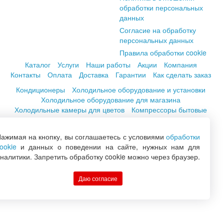
обработки персональных
данных
Согласие на обработку
персональных данных
Правила обработки cookie
Каталог
Услуги
Наши работы
Акции
Компания
Контакты
Оплата
Доставка
Гарантии
Как сделать заказ
Кондиционеры
Холодильное оборудование и установки
Холодильное оборудование для магазина
Холодильные камеры для цветов
Компрессоры бытовые
Вентиляция
Погреба
Расходные материалы
ажимая на кнопку, вы соглашаетесь с условиями
обработки
+7 (846) 222-06-06
ookie
и данных о поведении на сайте, нужных нам для
+7 (846) 228-76-46
налитики. Запретить обработку cookie можно через браузер.
+7 (846) 300-44-04
Заказать обратный звонок
Даю согласие