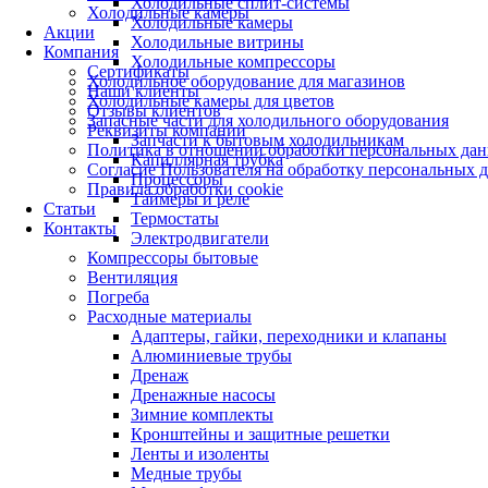
Холодильные сплит-системы
Холодильные камеры
Холодильные камеры
Акции
Холодильные витрины
Компания
Холодильные компрессоры
Сертификаты
Холодильное оборудование для магазинов
Наши клиенты
Холодильные камеры для цветов
Отзывы клиентов
Запасные части для холодильного оборудования
Реквизиты компании
Запчасти к бытовым холодильникам
Политика в отношении обработки персональных да
Капиллярная трубка
Согласие Пользователя на обработку персональных 
Процессоры
Правила обработки cookie
Таймеры и реле
Статьи
Термостаты
Контакты
Электродвигатели
Компрессоры бытовые
Вентиляция
Погреба
Расходные материалы
Адаптеры, гайки, переходники и клапаны
Алюминиевые трубы
Дренаж
Дренажные насосы
Зимние комплекты
Кронштейны и защитные решетки
Ленты и изоленты
Медные трубы