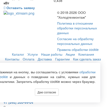
0,438
кВт
Оставить заявку
© 2018-2026 ООО
"Холодтехмонтаж"
Политика в отношении
обработки персональных
данных
Согласие на обработку
персональных данных
Правила обработки cookie
Каталог
Услуги
Наши работы
Акции
Компания
Контакты
Оплата
Доставка
Гарантии
Как сделать заказ
Кондиционеры
Холодильное оборудование и установки
Холодильное оборудование для магазина
ажимая на кнопку, вы соглашаетесь с условиями
обработки
Холодильные камеры для цветов
Компрессоры бытовые
ookie
и данных о поведении на сайте, нужных нам для
Вентиляция
Погреба
Расходные материалы
налитики. Запретить обработку cookie можно через браузер.
Даю согласие
+7 (846) 222-06-06
+7 (846) 228-76-46
+7 (846) 300-44-04