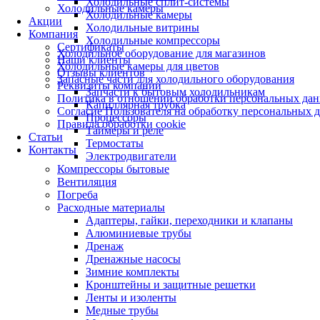
Холодильные сплит-системы
Холодильные камеры
Холодильные камеры
Акции
Холодильные витрины
Компания
Холодильные компрессоры
Сертификаты
Холодильное оборудование для магазинов
Наши клиенты
Холодильные камеры для цветов
Отзывы клиентов
Запасные части для холодильного оборудования
Реквизиты компании
Запчасти к бытовым холодильникам
Политика в отношении обработки персональных да
Капиллярная трубка
Согласие Пользователя на обработку персональных 
Процессоры
Правила обработки cookie
Таймеры и реле
Статьи
Термостаты
Контакты
Электродвигатели
Компрессоры бытовые
Вентиляция
Погреба
Расходные материалы
Адаптеры, гайки, переходники и клапаны
Алюминиевые трубы
Дренаж
Дренажные насосы
Зимние комплекты
Кронштейны и защитные решетки
Ленты и изоленты
Медные трубы