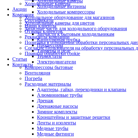
Холодильные камеры
Холодильные камеры
Холодильные витрины
Акции
Холодильные компрессоры
Компания
Холодильное оборудование для магазинов
Сертификаты
Холодильные камеры для цветов
Наши клиенты
Запасные части для холодильного оборудования
Отзывы клиентов
Запчасти к бытовым холодильникам
Реквизиты компании
Капиллярная трубка
Политика в отношении обработки персональных да
Процессоры
Согласие Пользователя на обработку персональных 
Таймеры и реле
Правила обработки cookie
Термостаты
Статьи
Электродвигатели
Контакты
Компрессоры бытовые
Вентиляция
Погреба
Расходные материалы
Адаптеры, гайки, переходники и клапаны
Алюминиевые трубы
Дренаж
Дренажные насосы
Зимние комплекты
Кронштейны и защитные решетки
Ленты и изоленты
Медные трубы
Медные фитинги