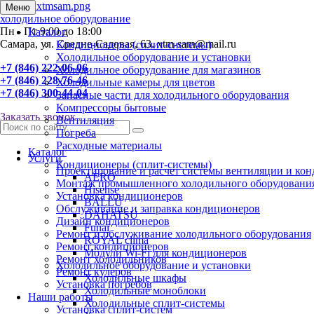
Меню
холодильное оборудование
Пн - Пт 9:00 до 18:00
Каталог
Самара, ул. Средне-Садовая, 63. xtm-sam@mail.ru
Кондиционеры (сплит-системы)
Холодильное оборудование и установки
+7 (846) 222-06-06
Холодильное оборудование для магазинов
+7 (846) 228-76-46
Холодильные камеры для цветов
+7 (846) 300-44-04
Запасные части для холодильного оборудования
Компрессоры бытовые
Заказать звонок
Вентиляция
Погреба
Расходные материалы
Каталог
Услуги
Кондиционеры (сплит-системы)
Проектирование и расчет системы вентиляции и ко
AERO
Монтаж промышленного холодильного оборудовани
Hisense
Установка кондиционеров
BALLU
Обслуживание и заправка кондиционеров
DAHATSU
Дизайн кондиционеров
Funai
Ремонт и обслуживание холодильного оборудования
ROYAL clima
Ремонт кондиционеров
Модули Wi-Fi для кондиционеров
Ремонт холодильников
Холодильное оборудование и установки
Ремонт кулеров
Холодильные шкафы
Установка погребов
Холодильные моноблоки
Наши работы
Холодильные сплит-системы
Установка сплит-систем