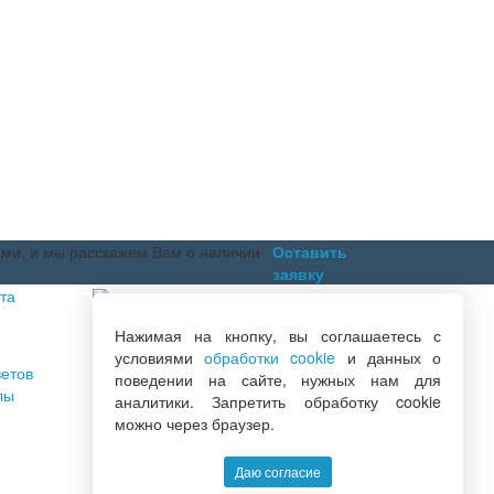
ами, и мы расскажем Вам о наличии
Оставить
заявку
та
+7 (846) 222-06-06
Нажимая на кнопку, вы соглашаетесь с
+7 (846) 228-76-46
условиями
обработки cookie
и данных о
+7 (846) 300-44-04
етов
поведении на сайте, нужных нам для
Заказать обратный звонок
лы
аналитики. Запретить обработку cookie
можно через браузер.
Даю согласие