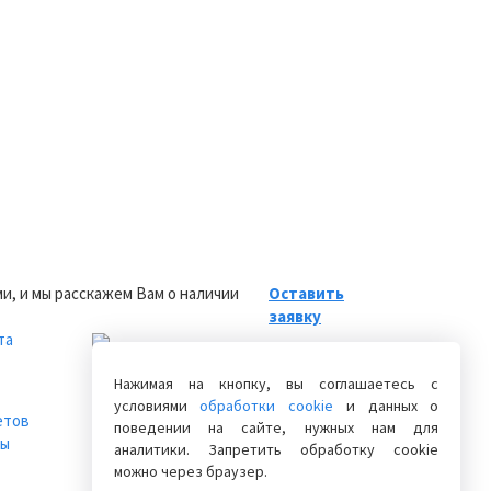
и, и мы расскажем Вам о наличии
Оставить
заявку
та
+7 (846) 222-06-06
Нажимая на кнопку, вы соглашаетесь с
+7 (846) 228-76-46
условиями
обработки cookie
и данных о
+7 (846) 300-44-04
етов
поведении на сайте, нужных нам для
Заказать обратный звонок
лы
аналитики. Запретить обработку cookie
можно через браузер.