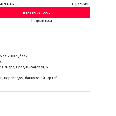
20211866
В наличии
цена по запросу
Поделиться:
о от 7000 рублей
оз
: Самара, Средне-садовая, 63
и, переводом, банковской картой