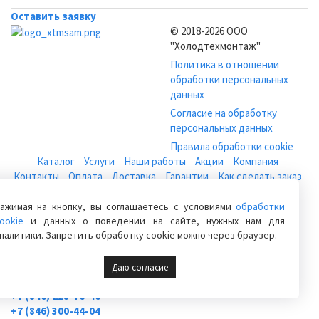
Оставить заявку
© 2018-2026 ООО
"Холодтехмонтаж"
Политика в отношении
обработки персональных
данных
Согласие на обработку
персональных данных
Правила обработки cookie
Каталог
Услуги
Наши работы
Акции
Компания
Контакты
Оплата
Доставка
Гарантии
Как сделать заказ
Кондиционеры
Холодильное оборудование и установки
ажимая на кнопку, вы соглашаетесь с условиями
обработки
Холодильное оборудование для магазина
ookie
и данных о поведении на сайте, нужных нам для
Холодильные камеры для цветов
Компрессоры бытовые
налитики. Запретить обработку cookie можно через браузер.
Вентиляция
Погреба
Расходные материалы
Даю согласие
+7 (846) 222-06-06
+7 (846) 228-76-46
+7 (846) 300-44-04