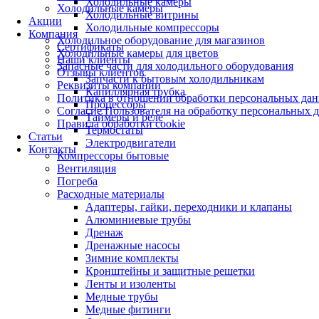
Холодильные камеры
Холодильные камеры
Холодильные витрины
Акции
Холодильные компрессоры
Компания
Холодильное оборудование для магазинов
Сертификаты
Холодильные камеры для цветов
Наши клиенты
Запасные части для холодильного оборудования
Отзывы клиентов
Запчасти к бытовым холодильникам
Реквизиты компании
Капиллярная трубка
Политика в отношении обработки персональных да
Процессоры
Согласие Пользователя на обработку персональных 
Таймеры и реле
Правила обработки cookie
Термостаты
Статьи
Электродвигатели
Контакты
Компрессоры бытовые
Вентиляция
Погреба
Расходные материалы
Адаптеры, гайки, переходники и клапаны
Алюминиевые трубы
Дренаж
Дренажные насосы
Зимние комплекты
Кронштейны и защитные решетки
Ленты и изоленты
Медные трубы
Медные фитинги