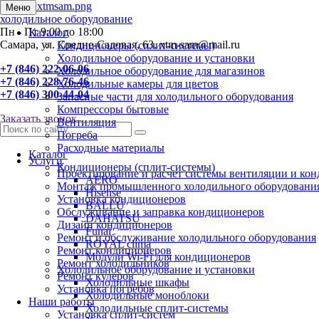
Меню
холодильное оборудование
Пн - Пт 9:00 до 18:00
Каталог
Самара, ул. Средне-Садовая, 63. xtm-sam@mail.ru
Кондиционеры (сплит-системы)
Холодильное оборудование и установки
+7 (846) 222-06-06
Холодильное оборудование для магазинов
+7 (846) 228-76-46
Холодильные камеры для цветов
+7 (846) 300-44-04
Запасные части для холодильного оборудования
Компрессоры бытовые
Заказать звонок
Вентиляция
Погреба
Расходные материалы
Каталог
Услуги
Кондиционеры (сплит-системы)
Проектирование и расчет системы вентиляции и ко
AERO
Монтаж промышленного холодильного оборудовани
Hisense
Установка кондиционеров
BALLU
Обслуживание и заправка кондиционеров
DAHATSU
Дизайн кондиционеров
Funai
Ремонт и обслуживание холодильного оборудования
ROYAL clima
Ремонт кондиционеров
Модули Wi-Fi для кондиционеров
Ремонт холодильников
Холодильное оборудование и установки
Ремонт кулеров
Холодильные шкафы
Установка погребов
Холодильные моноблоки
Наши работы
Холодильные сплит-системы
Установка сплит-систем