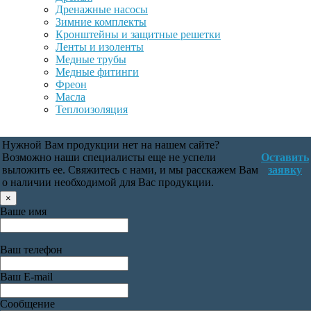
Дренажные насосы
Зимние комплекты
Кронштейны и защитные решетки
Ленты и изоленты
Медные трубы
Медные фитинги
Фреон
Масла
Теплоизоляция
Нужной Вам продукции нет на нашем сайте?
Возможно наши специалисты еще не успели
Оставить
выложить ее. Свяжитесь с нами, и мы расскажем Вам
заявку
о наличии необходимой для Вас продукции.
×
Ваше имя
Ваш телефон
Ваш E-mail
Сообщение