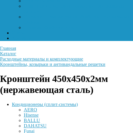
Реквизиты компании
Политика в отношении обработки персональных
данных
Согласие Пользователя на обработку персональных
данных
Правила обработки cookie
Статьи
Контакты
Главная
Каталог
Расходные материалы и комплектующие
Кронштейны, козырьки и антивандальные решетки
Кронштейн 450х450х2мм
(нержавеющая сталь)
Кондиционеры (сплит-системы)
AERO
Hisense
BALLU
DAHATSU
Funai