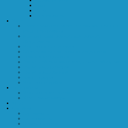
Медные фитинги
Фреон
Масла
Теплоизоляция
Услуги
Проектирование и расчет системы вентиляции и
кондиционирования
Монтаж промышленного холодильного
оборудования
Установка кондиционеров
Обслуживание и заправка кондиционеров
Дизайн кондиционеров
Ремонт и обслуживание холодильного оборудования
Ремонт кондиционеров
Ремонт холодильников
Ремонт кулеров
Установка погребов
Наши работы
Установка сплит-систем
Холодильные камеры
Акции
Компания
Сертификаты
Наши клиенты
Отзывы клиентов