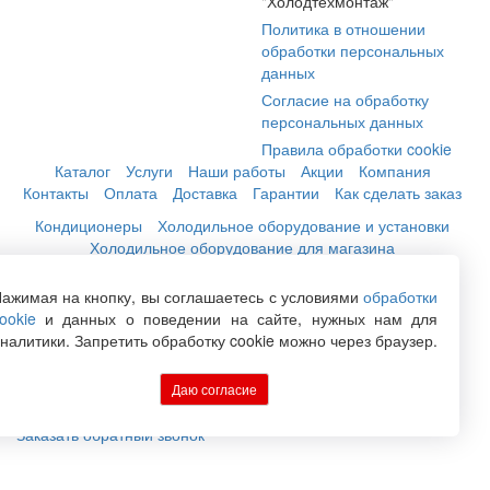
"Холодтехмонтаж"
Политика в отношении
обработки персональных
данных
Согласие на обработку
персональных данных
Правила обработки cookie
Каталог
Услуги
Наши работы
Акции
Компания
Контакты
Оплата
Доставка
Гарантии
Как сделать заказ
Кондиционеры
Холодильное оборудование и установки
Холодильное оборудование для магазина
Холодильные камеры для цветов
Компрессоры бытовые
Вентиляция
Погреба
Расходные материалы
ажимая на кнопку, вы соглашаетесь с условиями
обработки
ookie
и данных о поведении на сайте, нужных нам для
налитики. Запретить обработку cookie можно через браузер.
+7 (846) 222-06-06
+7 (846) 228-76-46
+7 (846) 300-44-04
Даю согласие
Заказать обратный звонок