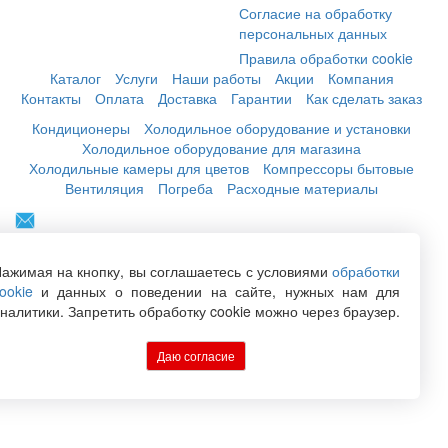
Согласие на обработку
персональных данных
Правила обработки cookie
Каталог
Услуги
Наши работы
Акции
Компания
Контакты
Оплата
Доставка
Гарантии
Как сделать заказ
Кондиционеры
Холодильное оборудование и установки
Холодильное оборудование для магазина
Холодильные камеры для цветов
Компрессоры бытовые
Вентиляция
Погреба
Расходные материалы
+7 (846) 222-06-06
+7 (846) 228-76-46
ажимая на кнопку, вы соглашаетесь с условиями
обработки
+7 (846) 300-44-04
ookie
и данных о поведении на сайте, нужных нам для
налитики. Запретить обработку cookie можно через браузер.
Заказать обратный звонок
Даю согласие