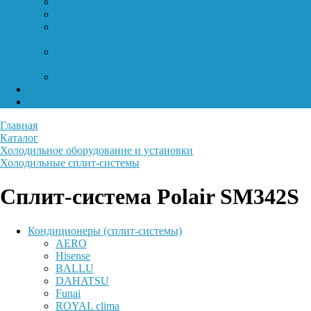
Отзывы клиентов
Реквизиты компании
Политика в отношении обработки персональных
данных
Согласие Пользователя на обработку персональных
данных
Правила обработки cookie
Статьи
Контакты
Главная
Каталог
Холодильное оборудование и установки
Холодильные сплит-системы
Сплит-система Polair SM342S
Кондиционеры (сплит-системы)
AERO
Hisense
BALLU
DAHATSU
Funai
ROYAL clima