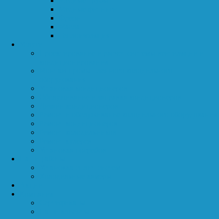
Медные трубы
Медные фитинги
Фреон
Масла
Теплоизоляция
Услуги
Проектирование и расчет системы вентиляции и
кондиционирования
Монтаж промышленного холодильного
оборудования
Установка кондиционеров
Обслуживание и заправка кондиционеров
Дизайн кондиционеров
Ремонт и обслуживание холодильного оборудования
Ремонт кондиционеров
Ремонт холодильников
Ремонт кулеров
Установка погребов
Наши работы
Установка сплит-систем
Холодильные камеры
Акции
Компания
Сертификаты
Наши клиенты