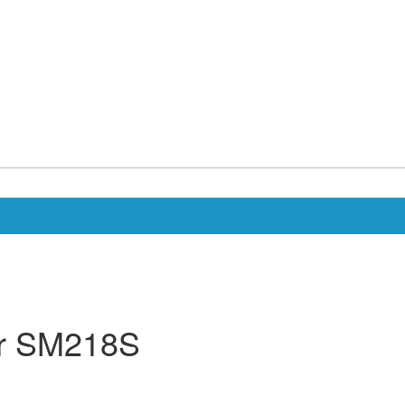
Наши работы
Акции
Компания
ir SM218S