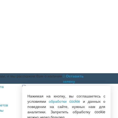
ами, и мы расскажем Вам о наличии
Оставить
заявку
та
+7 (846) 222-06-06
Нажимая на кнопку, вы соглашаетесь с
+7 (846) 228-76-46
условиями
обработки cookie
и данных о
+7 (846) 300-44-04
етов
поведении на сайте, нужных нам для
лы
аналитики. Запретить обработку cookie
Заказать обратный звонок
можно через браузер.