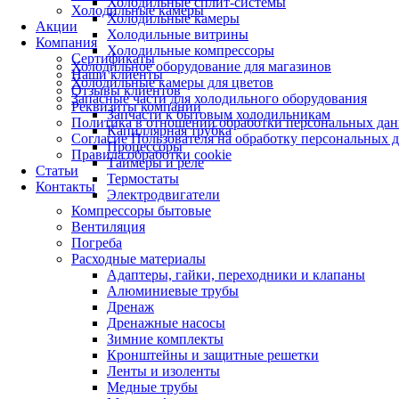
Холодильные сплит-системы
Холодильные камеры
Холодильные камеры
Акции
Холодильные витрины
Компания
Холодильные компрессоры
Сертификаты
Холодильное оборудование для магазинов
Наши клиенты
Холодильные камеры для цветов
Отзывы клиентов
Запасные части для холодильного оборудования
Реквизиты компании
Запчасти к бытовым холодильникам
Политика в отношении обработки персональных да
Капиллярная трубка
Согласие Пользователя на обработку персональных 
Процессоры
Правила обработки cookie
Таймеры и реле
Статьи
Термостаты
Контакты
Электродвигатели
Компрессоры бытовые
Вентиляция
Погреба
Расходные материалы
Адаптеры, гайки, переходники и клапаны
Алюминиевые трубы
Дренаж
Дренажные насосы
Зимние комплекты
Кронштейны и защитные решетки
Ленты и изоленты
Медные трубы