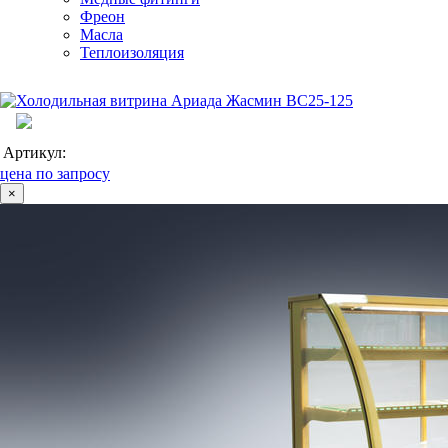
Фреон
Масла
Теплоизоляция
Артикул:
цена по запросу
×