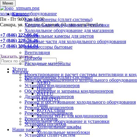
0
Меню
холодильное оборудование
Каталог
Пн - Пт 9:00 до 18:00
Кондиционеры (сплит-системы)
Самара, ул. Средне-Садовая, 63. xtm-sam@mail.ru
Холодильное оборудование и установки
Холодильное оборудование для магазинов
+7 (846) 222-06-06
Холодильные камеры для цветов
+7 (846) 228-76-46
Запасные части для холодильного оборудования
+7 (846) 300-44-04
Компрессоры бытовые
Вентиляция
Заказать звонок
Погреба
Расходные материалы
Услуги
Каталог
Проектирование и расчет системы вентиляции и ко
Кондиционеры (сплит-системы)
Монтаж промышленного холодильного оборудовани
AERO
Установка кондиционеров
Hisense
Обслуживание и заправка кондиционеров
BALLU
Дизайн кондиционеров
DAHATSU
Ремонт и обслуживание холодильного оборудования
Funai
Ремонт кондиционеров
ROYAL clima
Ремонт холодильников
Модули Wi-Fi для кондиционеров
Ремонт кулеров
Холодильное оборудование и установки
Установка погребов
Холодильные шкафы
Наши работы
Холодильные моноблоки
Установка сплит-систем