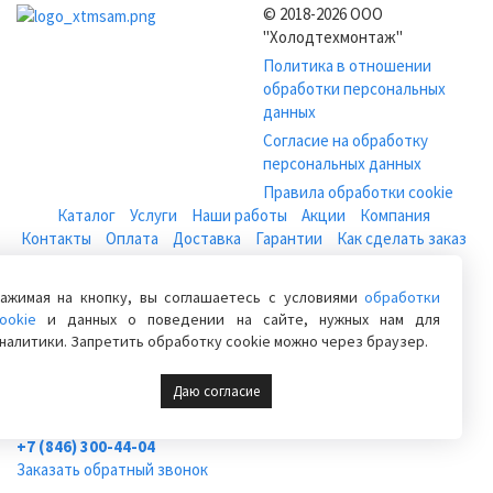
© 2018-2026 ООО
"Холодтехмонтаж"
Политика в отношении
обработки персональных
данных
Согласие на обработку
персональных данных
Правила обработки cookie
Каталог
Услуги
Наши работы
Акции
Компания
Контакты
Оплата
Доставка
Гарантии
Как сделать заказ
Кондиционеры
Холодильное оборудование и установки
Холодильное оборудование для магазина
ажимая на кнопку, вы соглашаетесь с условиями
обработки
Холодильные камеры для цветов
Компрессоры бытовые
ookie
и данных о поведении на сайте, нужных нам для
налитики. Запретить обработку cookie можно через браузер.
Вентиляция
Погреба
Расходные материалы
Даю согласие
+7 (846) 222-06-06
+7 (846) 228-76-46
+7 (846) 300-44-04
Заказать обратный звонок