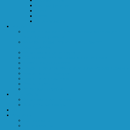
Медные трубы
Медные фитинги
Фреон
Масла
Теплоизоляция
Услуги
Проектирование и расчет системы вентиляции и
кондиционирования
Монтаж промышленного холодильного
оборудования
Установка кондиционеров
Обслуживание и заправка кондиционеров
Дизайн кондиционеров
Ремонт и обслуживание холодильного оборудования
Ремонт кондиционеров
Ремонт холодильников
Ремонт кулеров
Установка погребов
Наши работы
Установка сплит-систем
Холодильные камеры
Акции
Компания
Сертификаты
Наши клиенты