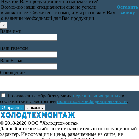
Нужной Вам продукции нет на нашем сайте?
Возможно наши специалисты еще не успели
Оставить
выложить ее. Свяжитесь с нами, и мы расскажем Вам
заявку
о наличии необходимой для Вас продукции.
×
Ваше имя
Ваш телефон
Ваш E-mail
Сообщение
Я согласен на обработку моих
персональных данных
в
соответствии с настоящей
политикой конфиденциальности
.
Отправить
Закрыть
© 2018-2026 ООО "Холодтехмонтаж"
Данный интернет-сайт носит исключительно информационный
характер. Информация и цены, размещенные на сайте, не