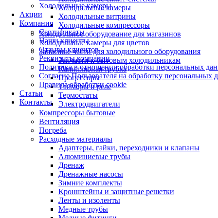
Холодильные камеры
Холодильные камеры
Акции
Холодильные витрины
Компания
Холодильные компрессоры
Сертификаты
Холодильное оборудование для магазинов
Наши клиенты
Холодильные камеры для цветов
Отзывы клиентов
Запасные части для холодильного оборудования
Реквизиты компании
Запчасти к бытовым холодильникам
Политика в отношении обработки персональных да
Капиллярная трубка
Согласие Пользователя на обработку персональных 
Процессоры
Правила обработки cookie
Таймеры и реле
Статьи
Термостаты
Контакты
Электродвигатели
Компрессоры бытовые
Вентиляция
Погреба
Расходные материалы
Адаптеры, гайки, переходники и клапаны
Алюминиевые трубы
Дренаж
Дренажные насосы
Зимние комплекты
Кронштейны и защитные решетки
Ленты и изоленты
Медные трубы
Медные фитинги