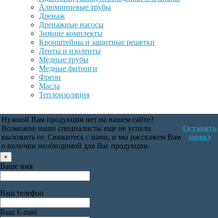
Алюминиевые трубы
Дренаж
Дренажные насосы
Зимние комплекты
Кронштейны и защитные решетки
Ленты и изоленты
Медные трубы
Медные фитинги
Фреон
Масла
Теплоизоляция
Нужной Вам продукции нет на нашем сайте?
Возможно наши специалисты еще не успели
Оставить
выложить ее. Свяжитесь с нами, и мы расскажем Вам
заявку
о наличии необходимой для Вас продукции.
×
Ваше имя
Ваш телефон
Ваш E-mail