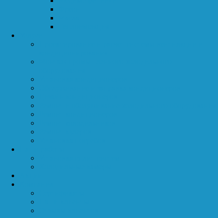
Медные фитинги
Фреон
Масла
Теплоизоляция
Услуги
Проектирование и расчет системы вентиляции и
кондиционирования
Монтаж промышленного холодильного
оборудования
Установка кондиционеров
Обслуживание и заправка кондиционеров
Дизайн кондиционеров
Ремонт и обслуживание холодильного оборудования
Ремонт кондиционеров
Ремонт холодильников
Ремонт кулеров
Установка погребов
Наши работы
Установка сплит-систем
Холодильные камеры
Акции
Компания
Сертификаты
Наши клиенты
Отзывы клиентов