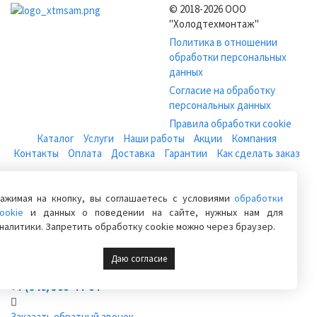
© 2018-2026 ООО
"Холодтехмонтаж"
Политика в отношении
обработки персональных
данных
Согласие на обработку
персональных данных
Правила обработки cookie
Каталог
Услуги
Наши работы
Акции
Компания
Контакты
Оплата
Доставка
Гарантии
Как сделать заказ
Кондиционеры
Холодильное оборудование и установки
Холодильное оборудование для магазина
ажимая на кнопку, вы соглашаетесь с условиями
обработки
Холодильные камеры для цветов
Компрессоры бытовые
ookie
и данных о поведении на сайте, нужных нам для
Вентиляция
Погреба
Расходные материалы
налитики. Запретить обработку cookie можно через браузер.
+7 (846) 222-06-06
Даю согласие
+7 (846) 228-76-46
+7 (846) 300-44-04
Заказать обратный звонок