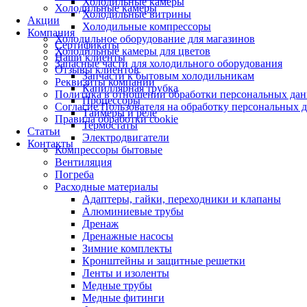
Холодильные камеры
Холодильные камеры
Холодильные витрины
Акции
Холодильные компрессоры
Компания
Холодильное оборудование для магазинов
Сертификаты
Холодильные камеры для цветов
Наши клиенты
Запасные части для холодильного оборудования
Отзывы клиентов
Запчасти к бытовым холодильникам
Реквизиты компании
Капиллярная трубка
Политика в отношении обработки персональных да
Процессоры
Согласие Пользователя на обработку персональных 
Таймеры и реле
Правила обработки cookie
Термостаты
Статьи
Электродвигатели
Контакты
Компрессоры бытовые
Вентиляция
Погреба
Расходные материалы
Адаптеры, гайки, переходники и клапаны
Алюминиевые трубы
Дренаж
Дренажные насосы
Зимние комплекты
Кронштейны и защитные решетки
Ленты и изоленты
Медные трубы
Медные фитинги