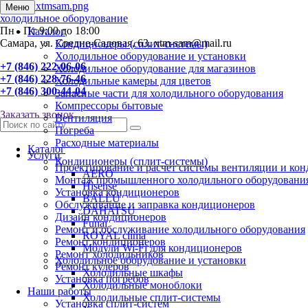
Меню
холодильное оборудование
Пн - Пт 9:00 до 18:00
Каталог
Самара, ул. Средне-Садовая, 63. xtm-sam@mail.ru
Кондиционеры (сплит-системы)
Холодильное оборудование и установки
+7 (846) 222-06-06
Холодильное оборудование для магазинов
+7 (846) 228-76-46
Холодильные камеры для цветов
+7 (846) 300-44-04
Запасные части для холодильного оборудования
Компрессоры бытовые
Заказать звонок
Вентиляция
Погреба
Расходные материалы
Каталог
Услуги
Кондиционеры (сплит-системы)
Проектирование и расчет системы вентиляции и ко
AERO
Монтаж промышленного холодильного оборудовани
Hisense
Установка кондиционеров
BALLU
Обслуживание и заправка кондиционеров
DAHATSU
Дизайн кондиционеров
Funai
Ремонт и обслуживание холодильного оборудования
ROYAL clima
Ремонт кондиционеров
Модули Wi-Fi для кондиционеров
Ремонт холодильников
Холодильное оборудование и установки
Ремонт кулеров
Холодильные шкафы
Установка погребов
Холодильные моноблоки
Наши работы
Холодильные сплит-системы
Установка сплит-систем