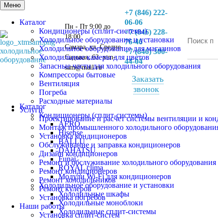
Меню
+7 (846) 222-
Каталог
06-06
Пн - Пт 9:00 до
Кондиционеры (сплит-системы)
+7 (846) 228-
18:00
Холодильное оборудование и установки
76-46
Самара, ул. Средне-
Холодильное оборудование для магазинов
холодильное
+7 (846) 300-
Холодильные камеры для цветов
Садовая, 63. xtm-
оборудование
44-04
Запасные части для холодильного оборудования
sam@mail.ru
Компрессоры бытовые
Заказать
Вентиляция
звонок
Погреба
Расходные материалы
Каталог
Услуги
Кондиционеры (сплит-системы)
Проектирование и расчет системы вентиляции и ко
AERO
Монтаж промышленного холодильного оборудовани
Hisense
Установка кондиционеров
BALLU
Обслуживание и заправка кондиционеров
DAHATSU
Дизайн кондиционеров
Funai
Ремонт и обслуживание холодильного оборудования
ROYAL clima
Ремонт кондиционеров
Модули Wi-Fi для кондиционеров
Ремонт холодильников
Холодильное оборудование и установки
Ремонт кулеров
Холодильные шкафы
Установка погребов
Холодильные моноблоки
Наши работы
Холодильные сплит-системы
Установка сплит-систем