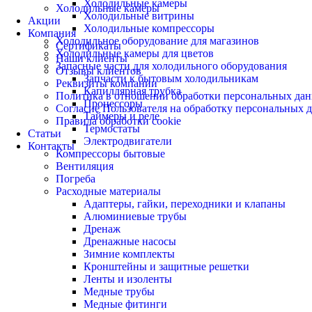
Холодильные камеры
Холодильные камеры
Холодильные витрины
Акции
Холодильные компрессоры
Компания
Холодильное оборудование для магазинов
Сертификаты
Холодильные камеры для цветов
Наши клиенты
Запасные части для холодильного оборудования
Отзывы клиентов
Запчасти к бытовым холодильникам
Реквизиты компании
Капиллярная трубка
Политика в отношении обработки персональных да
Процессоры
Согласие Пользователя на обработку персональных 
Таймеры и реле
Правила обработки cookie
Термостаты
Статьи
Электродвигатели
Контакты
Компрессоры бытовые
Вентиляция
Погреба
Расходные материалы
Адаптеры, гайки, переходники и клапаны
Алюминиевые трубы
Дренаж
Дренажные насосы
Зимние комплекты
Кронштейны и защитные решетки
Ленты и изоленты
Медные трубы
Медные фитинги